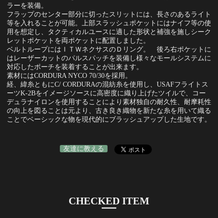
ラーを装備。
フラップのセンター部分に切ったスリットには、長さのあるライト
等を入れることが可能。上部スラッシュポケットにはナイフ等の使
用を想定し、タクティカルユースに適した形状と補強を施しシーク
レットポケットを両ポケットに配置しました。
ベルトループにはＩＴＷネクサスのＤリング。 後ろ右ポケットに
はレーザーカットのパルスパッチを装備し様々なモールシステムに
対応したポーチを装着することが出来ます。
素材にはCORDURA NYCO 70/30を採用。
経、緯糸ともにC/ CORDURAの混紡糸を使用し、USAFフライトス
ーツK-2Bをイメージソースに高密度に織り上げたツイルで、コー
デュラナイロンを使用することにより素材独自の耐久性、耐摩耗性
の向上を図ることは元より、古き良き織物を新たな糸を用いて織る
ことでベーシックな物を現代的にブラッシュアップした生地です。
友達に教える
CHECKED ITEM