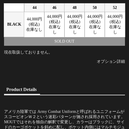
44
46
48
50
52
44,000円
44,000円
44,000円
44,000円
44,000円
(税込)
(税込)
(税込)
(税込)
BLACK
(税込)
在庫な
在庫な
在庫な
在庫な
在庫なし
し
し
し
し
SOLD OUT
現在取扱しておりません。
オプション詳細
Product Details
アメリカ陸軍では Army Combat Uniformと呼ばれるユニフォームが
スコーピオンＷ２という迷彩パターンが施され採用されています。
MOUTではそれを独自の解釈で変更し、カラーはブラックに、サイ
ドのカーゴポケットを斜めに配し、ポケット内側にはマルチモジュ