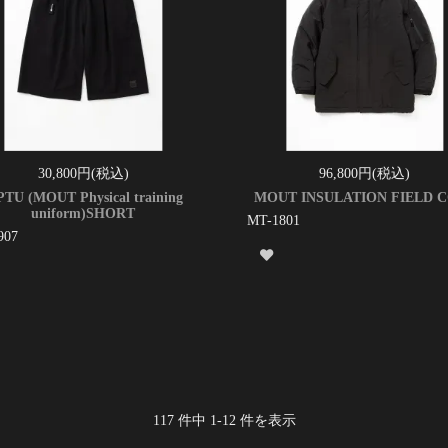
30,800円(税込)
96,800円(税込)
TU (MOUT Physical training
MOUT INSULATION FIELD 
uniform)SHORT
MT-1801
907
117
件中
1
-
12
件を表示