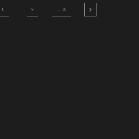
8
9
… 10