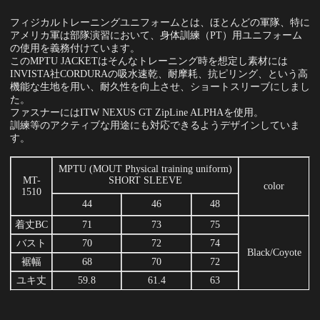
フィジカルトレーニングユニフォームとは、ほとんどの軍隊、特に
アメリカ軍は部隊演習において、身体訓練（PT）用ユニフォーム
の使用を義務付けています。
このMPTU JACKETはそんなトレーニング時を想定し素材には
INVISTA社CORDURAの吸水速乾、耐摩耗、抗ピリング、という高
機能な生地を用い、耐久性を向上させ、ショートスリーブにしまし
た。
ファスナーにはITW NEXUS GT ZipLine ALPHAを使用。
訓練等のアクティブな用途にも対応できるようデザインしていま
す。
MPTU (MOUT Physical training uniform)
MT-
SHORT SLEEVE
color
1510
44
46
48
着丈BC
71
73
75
バスト
70
72
74
Black/Coyote
裾幅
68
70
72
ユキ丈
59.8
61.4
63