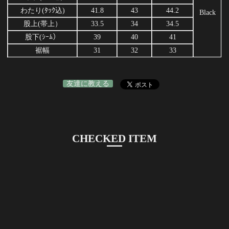
わたり(ﾀｯｸ込)
41.8
43
44.2
Black
股上(帯上）
33.5
34
34.5
股下(ｼｰﾑ）
39
40
41
裾幅
31
32
33
友達に教える
CHECKED ITEM