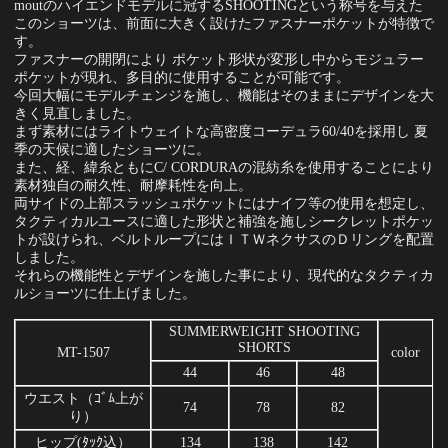
moutのハイエンドモデルに冠するSHOOTINGという称号を与えた
このショーツは、前面に大きく設けたファスナーポケットが特徴で
す。
ファスナーの開閉により ポケット形状が変形し中からモジュラー
ポケットが現れ、多目的に使用することが可能です。
今回大幅にモデルチェンジを施し、機能はそのままにデザインを大
きく見直しました。
まず素材にはライトウェイトな高密度コーデュラ60/40を採用し 夏
季の天候に適したショーツに。
また、経、緯糸ともにC/ CORDURAの混紡糸を使用することにより
素材独自の耐久性、耐摩耗性を向上。
両サイドの上部スラッシュポケットにはナイフ等の使用を想定し、
タクティカルユースに適した形状と補強を施しシークレットポケッ
トが設けられ、ベルトループにはＩＴＷネクサスのＤリングを配置
しました。
それらの機能性とデザインを施した事により、現代的なタクティカ
ルショーツに仕上げました。
SUMMERWEIGHT SHOOTING
SHORTS
MT-1507
color
44
46
48
ウエスト（ｺﾞﾑ上が
74
78
82
り）
ヒップ(ﾀｯｸ込）
134
138
142