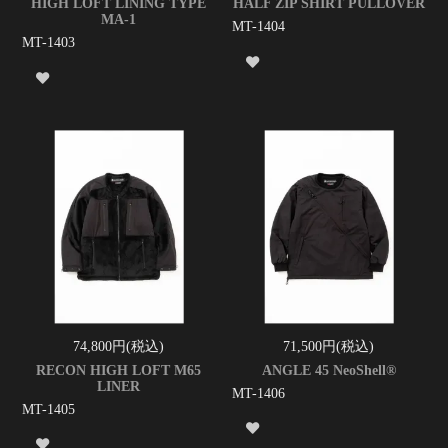
HIGH LOFT LINING TYPE
HALF ZIP SHIRT PULLOVER
MA-1
MT-1404
MT-1403
74,800円(税込)
71,500円(税込)
RECON HIGH LOFT M65
ANGLE 45 NeoShell®
LINER
MT-1406
MT-1405