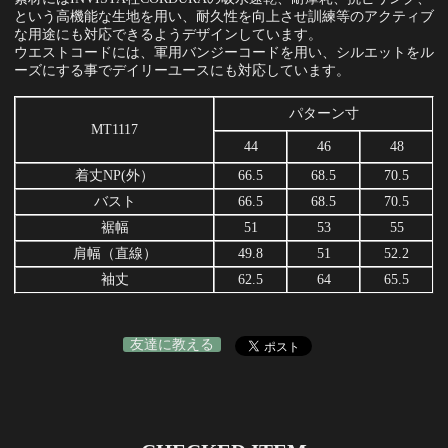
という高機能な生地を用い、耐久性を向上させ訓練等のアクティブ
な用途にも対応できるようデザインしています。
ウエストコードには、軍用バンジーコードを用い、シルエットをル
ーズにする事でデイリーユースにも対応しています。
パターン寸
MT1117
44
46
48
着丈NP(外）
66.5
68.5
70.5
バスト
66.5
68.5
70.5
裾幅
51
53
55
肩幅（直線）
49.8
51
52.2
袖丈
62.5
64
65.5
友達に教える