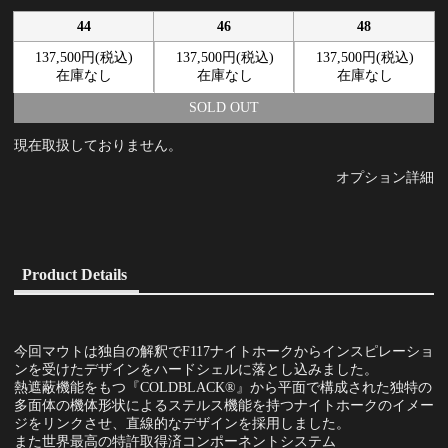
44
46
48
137,500円(税込)
137,500円(税込)
137,500円(税込)
在庫なし
在庫なし
在庫なし
SOLD OUT
現在取扱しておりません。
オプション詳細
Product Details
今回マウトは独自の解釈でF117ナイトホークからインスピレーショ
ンを受けたデザインをハードシェルに落とし込みました。
熱遮蔽機能をもつ『COLDBLACK®』から平面で構成された独特の
多面体の機体形状によるステルス機能を持つナイトホークのイメー
ジをリンクさせ、直線的なデザインを採用しました。
また世界最高の特許取得済コンポーネントシステム