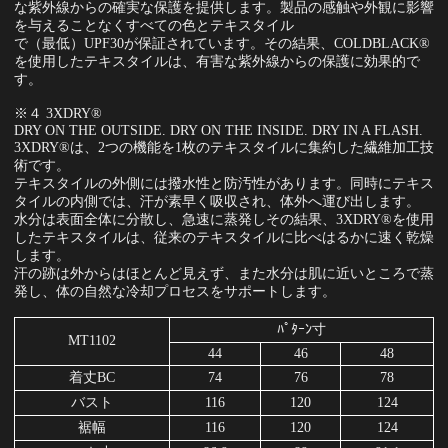
な紫外線からの確実な保護を提供します。製品の感触や外観に影響
を与えることなくすべての色とテキスタイル
で（最低）UPF30が保証されています。その結果、COLDBLACK®
を使用したテキスタイルは、有害な紫外線からの保護に効果的で
す。
※４ 3XDRY®
DRY ON THE OUTSIDE. DRY ON THE INSIDE. DRY IN A FLASH.
3XDRY®は、2つの機能を1枚のテキスタイルに集約した繊維加工技
術です。
テキスタイルの外側には撥水性と防汚性があります。同時にテキス
タイルの内側では、汗が素早く吸収され、体外へ運び出します。
水分は表面全体に分散し、急速に蒸発しその結果、3XDRY®を使用
したテキスタイルは、従来のテキスタイルに比べはるかに速く乾燥
します。
汗の跡は外からはほとんど見えず、また水分は肌に近いところで蒸
発し、体の自然な冷却プロセスをサポートします。
ﾊﾟﾀｰﾝ寸
MT1102
44
46
48
着丈BC
74
76
78
バスト
116
120
124
裾幅
116
120
124