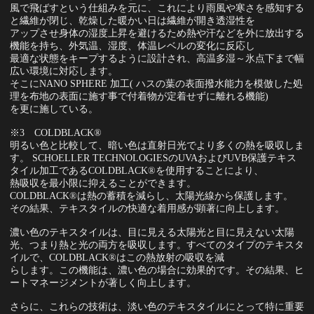
風で飛ばすという仕組みを元に、これにより雨風や寒さを感知する
と繊維が閉じ、乾燥した暖かい日は繊維が開き透湿性を
アップさせ身体の湿度上昇を避けるため熱や汗などを外に放出する
機能を持ち、外気温、湿度、体温レベルの変化に反応し
最適な状態をキープするように設計され、高温多湿～氷点下まで幅
広い環境に対応します。
そこにNANO SPHERE 加工( ハスの葉の表面撥水能力を模倣した処
理を布地の表面に施す事で付着物が定着せずに離れる機能)
を更に施している。
※3 COLDBLACK®
明るい色と比較して、暗い色は直射日光でより多くの熱を吸収しま
す。 SCHOELLER TECHNOLOGIESのUVAおよびUVB保護テキス
タイル加工であるCOLDBLACK®を使用することにより、
熱吸収を最小限に抑えることができます。
COLDBLACK®は熱の蓄積を減らし、太陽光線から保護します。
その結果、テキスタイルの快適な着用感が顕著に向上します。
濃い色のテキスタイルは、目に見える太陽光と目に見えない太陽
光、つまり熱と光の両方を吸収します。すべてのタイプのテキスタ
イルで、COLDBLACK®はこの熱放射の吸収を減
らします。この機能は、濃い色の場合に効果的です。その結果、ヒ
ートマネージメントが著しく向上します。
さらに、これらの技術は、淡い色のテキスタイルにとって特に重要