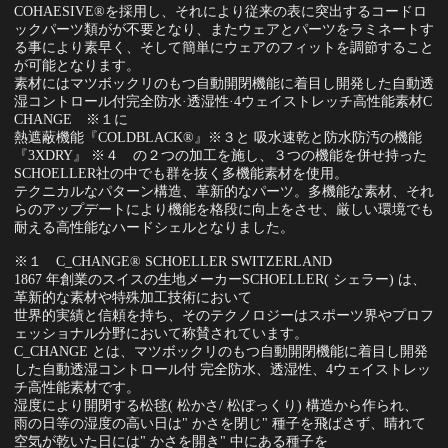
COHAESIVE®を採用し、それにより従来の表に突出するコードロ
ックパーツ類がが不要となり、またウェアとパーツをラミネートす
る事により素早く、そして簡単にウェアのフィットを調節すること
が可能となります。
素材にはマツボックリのもつ自動開閉機能に着目し開発した自動透
湿コントロール付完全防水·透湿性·4ウェイストレッチ高性能素材C
CHANGE ※１に
熱遮蔽機能『COLDBLACK®』※３と 吸水速乾と防水防汚の機能
『3XDRY』 ※４ の２つの加工を施し、３つの機能を併せ持った
SCHOELLER社の中でも群を抜く多機能素材を使用。
テクニカルなパターン構造、革新的なパーツ。多機能な素材、それ
らのアップデートにより機能を格段に向上をさせ、厳しい環境でも
耐える高性能なハードシェルとなりました。
※１ C_CHANGE® SCHOELLER SWITZERLAND
1867 年創業のスイスの生地メーカーSCHOELLER( シェラー) は、
革新的な素材や特殊加工技術において
世界的実績と信頼を持ち、そのテクノロジーはスポーツ界やプロフ
ェッショナル分野において称賛されています。
C_CHANGE とは、マツボックリのもつ自動開閉機能に着目し開発
した自動透湿コントロール付 完全防水、透湿性、4ウェイストレッ
チ高性能素材です。
湿度により開閉する松毬( 松かさ/ 松ぼっくり) 構造から作られ、
雨の日等の湿度の高い日は" かさを閉じ" 種子を飛ばさず、晴れて
空気が乾いた日には" かさを開き" 中にある種子を