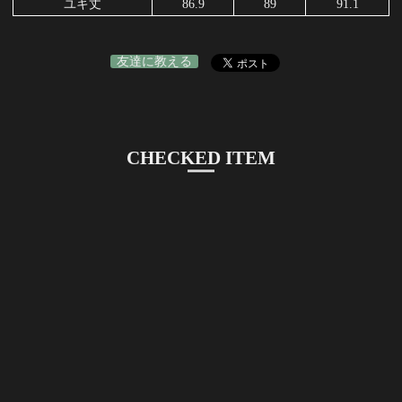
ユキ丈
86.9
89
91.1
友達に教える
CHECKED ITEM