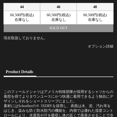
44
46
48
60,500円(税込)
60,500円(税込)
60,500円(税込)
在庫なし
在庫なし
在庫なし
SOLD OUT
現在取扱しておりません。
オプション詳細
Product Details
このフィールドシャツはアメリカ特殊部隊が採用するシャツからの
着想を得てよりタウンユースにかつ快適に着用できるよう独自にデ
ザインしそれをショートスリーブにました。
素材にはSchoellerの※ 3XDRYを採用し、表面は水、泥、汚れ等を
はじき、染みも防ぐ防水防汚の機能を、内側では優れた湿度コント
ロールにより、水蒸気や汗を吸収し体の近くで蒸発させることで冷