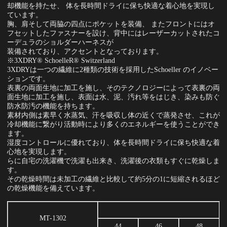
却機能を持たせ、 体を長時間ドライに保ち快適な着心地を実現し
ています。
胸、肩そして両脇の四点にポケットを装備、 またフロントにはオ
フセットしたファスナーを設け、背中にはレーザーカットされたコ
ーデュラのショルダーハーネスが
装備されており、アクセントとなっております。
※3XDRY® SchoelleR® Switzerland
3XDRYは一つの繊維に2種類の技術を採用したSchoeller のイノベー
ションです。
表裏の両面生地に加工を施し、そのテクノロジーによって表裏の両
面生地に加工を施し、表面は水、泥、汚れ等をはじき、染みも防ぐ
防水防汚の機能を持ちます。
素材内側は素早く水蒸気、汗を吸収し体の近くで蒸発させ、これが
冷却機能に繋がり活動時により多くのエネルギーを使うことができ
ます。
湿度コントロールに優れており、体を長時間ドライに保ち快適な着
心地を実現します。
らに自宅の洗濯機で洗濯も出来き、洗濯後の衣類もすぐに乾燥しま
す。
その乾燥時間は未加工の繊維と比較して約5分の1に短縮されるほど
の乾燥機能を備えています。
MT-1302
44
46
48