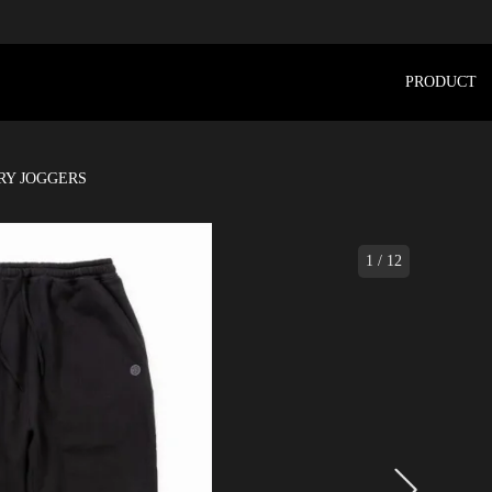
PRODUCT
RY JOGGERS
1
/
12