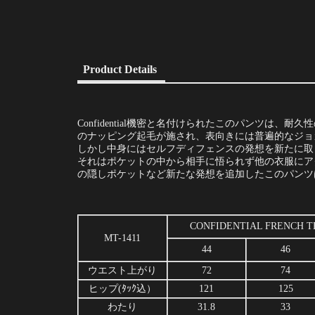
Product Details
Confidential機密と名付けられたこのパンツは
のナッピング起毛が施され、表向きには普遍的なジョ
しかし中身にはセルフディフェンスの発想を新たに取
それはポケットの中から相手に悟られず他の衣服にア
の隠しポケットなど新たな発想を追加したこのパンツ
CONFIDENTIAL FRENCH T
MT-1411
44
46
ウエスト上がり
72
74
ヒップ(ﾀｯｸ込）
121
125
わたり
31.8
33