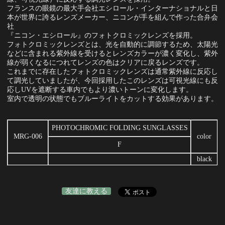
フランスの眼鏡の最大手会社エシロール・インターナショナルと日
本が世界に誇るレンズメーカー、ニコンが手を組んで作った合弁会
社
『ニコン・エシロール』のフォトクロミックレンズを採用。
フォトクロミックレンズとは、光を自動的に調節するため、太陽光
などに含まれる紫外線を受けるとレンズカラーが濃く変化し、紫外
線が弱くなるにつれてレンズの色はクリアに戻るレンズです。
これまでに存在したフォトクロミックレンズは通常紫外線に反応し
て調光していましたが、今回採用したこのレンズは可視光線にも反
応しUVを遮断する車内でもより濃いトーンに変化します。
室内で透明の状態でもブルーライトをカットする効果があります。
PHOTOCHROMIC FOLDING SUNGLASSES
MRG-006
color
F
black
友達に教える