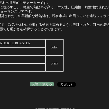
ント断熱材の世界的主要メーカーです。
に適応する、、軽量で熱効率が高く、耐久性、圧縮性、難燃性に優れた
フォーマンスギアです。
組み合わせで開発されたこの革新的な断熱材は、現在市場に出回っている連続フ
限に抑え、湿気を体外に排出する効果を高めるように設計された、独自の
態でも暖かさを確保することができます。
KNUCKLE ROASTER
color
black
友達に教える