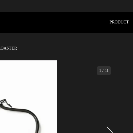
PRODUCT
ROASTER
1
/
11