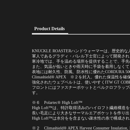
Product Details
KNUCKLE ROASTERハンドウォーマーは、
軍人であるグラディ・バレル下士官によって開発され
寒冷地では、手を温める場所を提供することで、手先
また、気温が低いときや雨天時に手袋を着用しなくて
表地には耐久性、防風、防水性に優れたCORDURA 500を
Climashield® APEX ※２を封入。優れた保温性
強化されたウェブベルトは、使いやすくITW GT CO
フロントにはファスナーポケットとベルクロフラップ
す。
※６ Polartec® High Loft™
High Loft™は、特許取得済みのハイロフト繊維
長い毛足により大きなサーマルエアポケットを作り出
High Loft™は水分をを含まない疎水性の糸で構成さ
※２ Climashield® APEX Harvest Consumer Insulation,