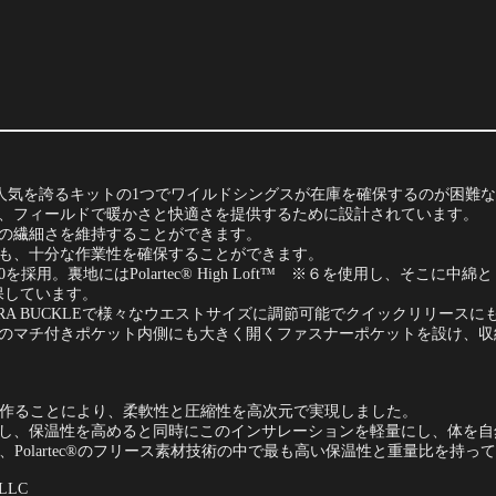
歴史的な人気を誇るキットの1つでワイルドシングスが在庫を確保するのが困
、フィールドで暖かさと快適さを提供するために設計されています。
の繊細さを維持することができます。
も、十分な作業性を確保することができます。
採用。裏地にはPolartec® High Loft™ ※６を使用し、そこに中綿
を確保しています。
BRA BUCKLEで様々なウエストサイズに調節可能でクイックリリース
のマチ付きポケット内側にも大きく開くファスナーポケットを設け、収
構造を作ることにより、柔軟性と圧縮性を高次元で実現しました。
し、保温性を高めると同時にこのインサレーションを軽量にし、体を自
れ、Polartec®のフリース素材技術の中で最も高い保温性と重量比を持っ
 LLC