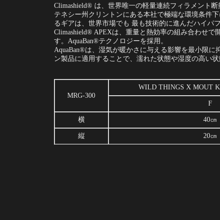
Climashield® は、世界唯一の軽量連続フィラメ
テネシー州クリントンにある本社で極端な環境条件下
るギアは、世界市場でも 最も技術的に進んだハイパ
Climashield® APEXは、重量と熱効率の
す。AquaBan®テクノロジーを採用。
AquaBan®は、湿気が暖かさに与える影響を最小
ン製品に適用することで、濡れた状態や湿度の高い状
WILD THINGS X MOUT 
MRG-300
F
横
40㎝
縦
20㎝