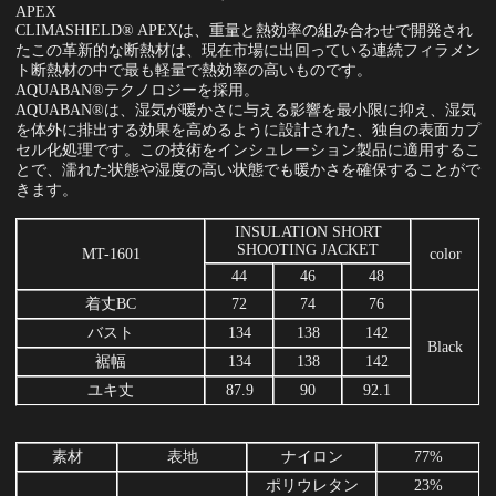
APEX
CLIMASHIELD® APEXは、重量と熱効率の組み合わせで開発され
たこの革新的な断熱材は、現在市場に出回っている連続フィラメン
ト断熱材の中で最も軽量で熱効率の高いものです。
AQUABAN®テクノロジーを採用。
AQUABAN®は、湿気が暖かさに与える影響を最小限に抑え、湿気
を体外に排出する効果を高めるように設計された、独自の表面カプ
セル化処理です。この技術をインシュレーション製品に適用するこ
とで、濡れた状態や湿度の高い状態でも暖かさを確保することがで
きます。
INSULATION SHORT
SHOOTING JACKET
MT-1601
color
44
46
48
着丈BC
72
74
76
バスト
134
138
142
Black
裾幅
134
138
142
ユキ丈
87.9
90
92.1
素材
表地
ナイロン
77%
ポリウレタン
23%