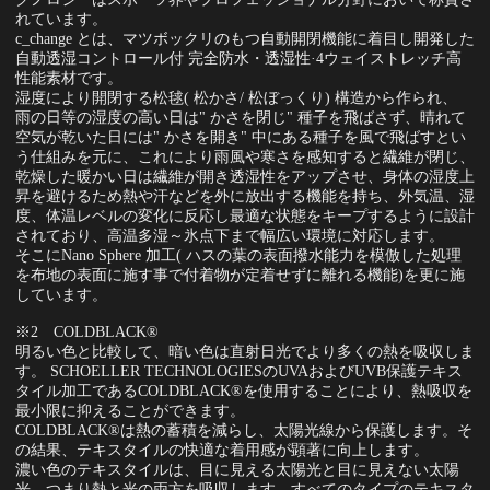
れています。
c_change とは、マツボックリのもつ自動開閉機能に着目し開発した
自動透湿コントロール付 完全防水・透湿性·4ウェイストレッチ高
性能素材です。
湿度により開閉する松毬( 松かさ/ 松ぼっくり) 構造から作られ、
雨の日等の湿度の高い日は" かさを閉じ" 種子を飛ばさず、晴れて
空気が乾いた日には" かさを開き" 中にある種子を風で飛ばすとい
う仕組みを元に、これにより雨風や寒さを感知すると繊維が閉じ、
乾燥した暖かい日は繊維が開き透湿性をアップさせ、身体の湿度上
昇を避けるため熱や汗などを外に放出する機能を持ち、外気温、湿
度、体温レベルの変化に反応し最適な状態をキープするように設計
されており、高温多湿～氷点下まで幅広い環境に対応します。
そこにNano Sphere 加工( ハスの葉の表面撥水能力を模倣した処理
を布地の表面に施す事で付着物が定着せずに離れる機能)を更に施
しています。
※2 COLDBLACK®
明るい色と比較して、暗い色は直射日光でより多くの熱を吸収しま
す。 SCHOELLER TECHNOLOGIESのUVAおよびUVB保護テキス
タイル加工であるCOLDBLACK®を使用することにより、熱吸収を
最小限に抑えることができます。
COLDBLACK®は熱の蓄積を減らし、太陽光線から保護します。そ
の結果、テキスタイルの快適な着用感が顕著に向上します。
濃い色のテキスタイルは、目に見える太陽光と目に見えない太陽
光、つまり熱と光の両方を吸収します。すべてのタイプのテキスタ