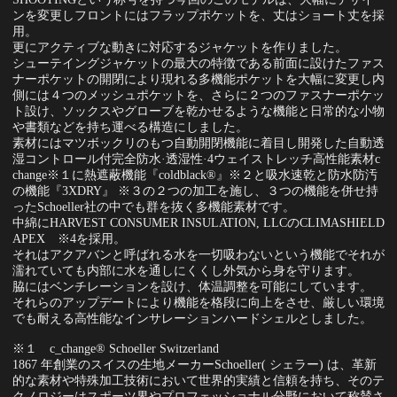
ンを変更しフロントにはフラップポケットを、丈はショート丈を採
用。
更にアクティブな動きに対応するジャケットを作りました。
シューテイングジャケットの最大の特徴である前面に設けたファス
ナーポケットの開閉により現れる多機能ポケットを大幅に変更し内
側には４つのメッシュポケットを、さらに２つのファスナーポケッ
ト設け、ソックスやグローブを乾かせるような機能と日常的な小物
や書類などを持ち運べる構造にしました。
素材にはマツボックリのもつ自動開閉機能に着目し開発した自動透
湿コントロール付完全防水·透湿性·4ウェイストレッチ高性能素材c
change※１に熱遮蔽機能『coldblack®』※２と吸水速乾と防水防汚
の機能『3XDRY』 ※３の２つの加工を施し、３つの機能を併せ持
ったSchoeller社の中でも群を抜く多機能素材です。
中綿にHARVEST CONSUMER INSULATION, LLCのCLIMASHIELD
APEX ※4を採用。
それはアクアバンと呼ばれる水を一切吸わないという機能でそれが
濡れていても内部に水を通しにくくし外気から身を守ります。
脇にはベンチレーションを設け、体温調整を可能にしています。
それらのアップデートにより機能を格段に向上をさせ、厳しい環境
でも耐える高性能なインサレーションハードシェルとしました。
※１ c_change® Schoeller Switzerland
1867 年創業のスイスの生地メーカーSchoeller( シェラー) は、革新
的な素材や特殊加工技術において世界的実績と信頼を持ち、そのテ
クノロジーはスポーツ界やプロフェッショナル分野において称賛さ