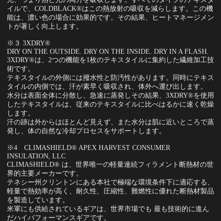
イルで、COLDBLACK®はこの熱放射の吸収を減らします。この機
能は、濃い色の場合に効果的です。その結果、ヒートマネージメン
トが著しく向上します。
※３ 3XDRY®
DRY ON THE OUTSIDE. DRY ON THE INSIDE. DRY IN A FLASH.
3XDRY®は、2つの機能を1枚のテキスタイルに集約した繊維加工技
術です。
テキスタイルの外側には撥水性と防汚性があります。同時にテキス
タイルの内側では、汗が素早く吸収され、体外へ運び出します。
水分は表面全体に分散し、急速に蒸発しその結果、3XDRY®を使用
したテキスタイルは、従来のテキスタイルに比べはるかに速く乾燥
します。
汗の跡は外からはほとんど見えず、また水分は肌に近いところで蒸
発し、体の自然な冷却プロセスをサポートします。
※4 CLIMASHIELD® APEX HARVEST CONSUMER
INSULATION, LLC
CLIMASHIELD® は、世界唯一の軽量連続フィラメント断熱材の世
界的主要メーカーです。
テネシー州クリントンにある本社で極端な環境条件下に適応する、
軽量で熱効率が高く、耐久性、圧縮性、難燃性に優れた断熱材製品
を製造しています。
米軍にも供給されているギアは、世界市場でも 最も技術的に進ん
だハイパフォーマンスギアです。