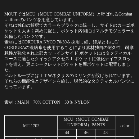
MOUTではMCU（MOUT COMBAT UNIFORM）と呼ばれるCombat
Uniformのパンツを用意しています。
それは独自の解釈でカラーをブラックに統一し、サイドのカーゴポ
ケットを大きく斜めに配し、ポケット内側にはマルチモジュラーを
装備したパンツです。
素材にはCORDURA NYCO 70/30を採用し経、緯糸ともにC/
CORDURAの混紡糸を使用することにより素材独自の耐久性、耐摩
耗性が強化され上部カットインサイド ポケットにはタクティカル
ユースに適したクイックアクセス L ポケットに強化ナイフスロッ
トを備え、更にシークレットポケットを両ポケットに配置しまし
た。
ベルトループにはＩＴＷネクサスのＤリングが設けられています。
それらの機能性とデザインを施し、現代的なタクティカルパンツに
なっています。
素材：MAIN 70% COTTON 30％ NYLON
MCU（MOUT COMBAT
UNIFORM）PANTS
MT-1702
color
44
46
48