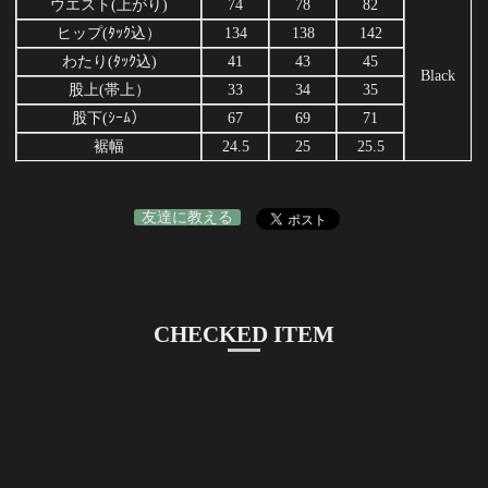
ウエスト(上がり)
74
78
82
ヒップ(ﾀｯｸ込）
134
138
142
わたり(ﾀｯｸ込)
41
43
45
Black
股上(帯上）
33
34
35
股下(ｼｰﾑ）
67
69
71
裾幅
24.5
25
25.5
友達に教える
CHECKED ITEM