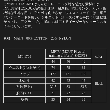
このMPTU JACKETはそんなトレーニング時を想定し素材には
INVISTA社CORDURAの吸水速乾、耐摩耗、抗ピリング、という高
機能な生地を用い、耐久性を向上させ、ウエストコードには、軍用
バンジーコードを用い、シルエットはルーズにする事により運動性
が向上し、アクティブな用途にも対応するイージーなショーツスタ
イルにしています。
素材：MAIN 80% COTTON 20％ NYLON
MPTU (MOUT Physical
training uniform) SHORTS
MT-1705
color
44
46
48
ウエスト(ｺﾞﾑ上がり)
74
78
82
ヒップ
127
131
135
わたり
42
43
44
Black
股上(帯上）
32.5
33
33.5
股下(ｼｰﾑ）
21
22
23
裾幅
33
34
35