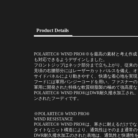
Product Details
POLARTEC® WIND PRO®※を最高の素材と考
も対応できるようデザインしました。
フロントジップはネック部分まで立ち上がり、従来の
見頃の右腰部分にはレーザーカットパルスを備え、オ
サイドパネルにより動きやすく、快適な着心地を実現
フードには軍用バンジーコードを用い、ファスナーのスライダーに
軍用に開発された特殊な軟質樹脂製の極めて強高度な
POLARTEC® WIND PRO®はDWR耐久撥
ンされたフーディです。
※POLARTEC® WIND PRO®
WIND RESISTANCE
POLARTEC® WIND PRO®は、寒さに耐える
タイトなニット構造により、通気性はそのまま通常の
DWR耐久撥水加工のされた表地は、通気性と快適性