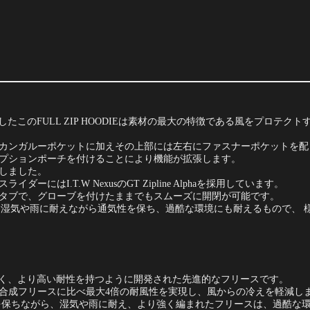
え作成したこのFULL ZIP HOODIEは素材の最大の特徴である風をプ
カンガルーポケットに加えその上部には左右にファスナーポケットを配
プションポーチを付けることにより機能が拡張します。
しました。
はI.T.W NexusのGT Zipline Alphaを採用しています。
タブで、グローブを付けたままでもスムーズに開閉が可能です。
水加工され、湿気や雨に耐えながら通気性を保ち、過酷な環境にも耐えるもので
だけでなく、より高い耐性を持つように開発された先進的なフリースです。
合成フリースに比べ最大4倍の耐風性を実現し、風からの冷えを軽減し
を保ちながら、湿気や雨に耐え、より強く編まれたフリースは、過酷な