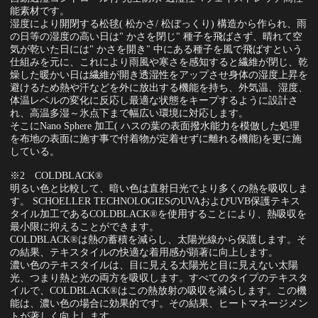
能素材です。
湿度により開閉する松毬( 松かさ/ 松ぼっくり) 構造から作られ、雨
の日等の湿度の高い日は" かさを閉じ" 種子を飛ばさず、晴れて空
気が乾いた日には" かさを開き" 中にある種子を風で飛ばすという
仕組みを元に、これにより雨風や寒さを感知すると繊維が閉じ、乾
燥した暖かい日は繊維が開き透湿性をアップさせ身体の湿度上昇を
避けるため熱や汗などを外に放出する機能を持ち、外気温、湿度、
体温レベルの変化に反応し最適な状態をキープするように設計さ
れ、高温多湿～氷点下まで幅広い環境に対応します。
そこにNano Sphere 加工( ハスの葉の表面撥水能力を模倣した処理
を布地の表面に施す事で付着物が定着せずに離れる機能)を更に施
している。
※2 COLDBLACK®
明るい色と比較して、暗い色は直射日光でより多くの熱を吸収しま
す。 SCHOELLER TECHNOLOGIESのUVAおよびUVB保護テキス
タイル加工であるCOLDBLACK®を使用することにより、熱吸収を
最小限に抑えることができます。
COLDBLACK®は熱の蓄積を減らし、太陽光線から保護します。そ
の結果、テキスタイルの快適な着用感が顕著に向上します。
濃い色のテキスタイルは、目に見える太陽光と目に見えない太陽
光、つまり熱と光の両方を吸収します。すべてのタイプのテキスタ
イルで、COLDBLACK®はこの熱放射の吸収を減らします。この機
能は、濃い色の場合に効果的です。その結果、ヒートマネージメン
トが著しく向上します。