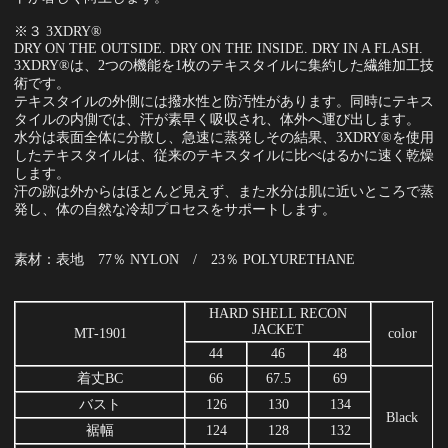
※３ 3XDRY®
DRY ON THE OUTSIDE. DRY ON THE INSIDE. DRY IN A FLASH.
3XDRY®は、2つの機能を1枚のテキスタイルに集約した繊維加工技
術です。
テキスタイルの外側には撥水性と防汚性があります。同時にテキス
タイルの内側では、汗が素早く吸収され、体外へ運び出します。
水分は表面全体に分散し、急速に蒸発しその結果、3XDRY®を使用
したテキスタイルは、従来のテキスタイルに比べはるかに速く乾燥
します。
汗の跡は外からはほとんど見えず、また水分は肌に近いところで蒸
発し、体の自然な冷却プロセスをサポートします。
素材：表地 77％ NYLON / 23％ POLYURETHANE
HARD SHELL RECON
JACKET
MT-1901
color
44
46
48
着丈BC
66
67.5
69
バスト
126
130
134
Black
裾幅
124
128
132