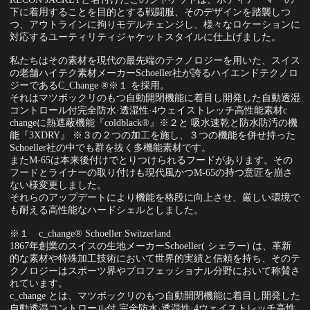
下に着用することを目的とする戦闘服、そのデザインを踏襲しつ
つ、アウトラインに拘りモデルチェンジし、様々なロケーションに
対応するユーティリティジャケットスタイルに仕上げました。
私たちはその素材を現代の最先端のテクノロジーを用いた、スイス
の老舗ハイテク素材メーカーSchoeller社が誇るハイエンドテクノロ
ジーであるC_Change ®※１ を採用。
それはマツボックリのもつ自動開閉機能に着目し開発した自動透湿
コントロール付完全防水·透湿性·4ウェイストレッチ高性能素材c
changeに熱遮蔽機能『coldblack®』※２と 吸水速乾と防水防汚の機
能『3XDRY』 ※３の２つの加工を施し、３つの機能を併せ持った
Schoeller社の中でも群を抜く多機能素材です。
またM-65は本来後付けでとりつけられるフードがあります。その
フードとライナーの取り付けも現代風かつM-65の持つ意匠を崩さ
ない様変更しました。
それらのアップデートにより機能を格段に向上させ、厳しい環境で
も耐える高性能なハードシェルとしました。
※１ c_change® Schoeller Switzerland
1867年創業のスイスの生地メーカーSchoeller( シェラー) は、革新
的な素材や特殊加工技術において世界的実績と信頼を持ち、そのテ
クノロジーはスポーツ界やプロフェッショナル分野において称賛さ
れています。
c_change とは、マツボックリのもつ自動開閉機能に着目し開発した
自動透湿コントロール付 完全防水·透湿性·4ウェイストレッチ高性