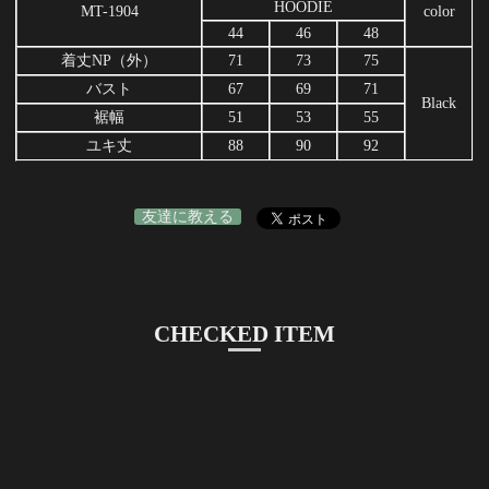
HOODIE
MT-1904
color
44
46
48
着丈NP（外）
71
73
75
バスト
67
69
71
Black
裾幅
51
53
55
ユキ丈
88
90
92
友達に教える
CHECKED ITEM