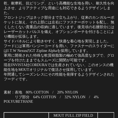
乾、耐摩耗、抗ピリング、という高機能な生地を用い、耐久性を向
上させ、よりアクティブな用途にも対応できるようデザインしま
た。
フロントジップはネック部分まで立ち上がり、従来のカンガルーポ
ケットに加え、その上部には左右にファスナーポケットを配し、無
くしたくない貴重品の収納に適しています。後見頃の右腰部分には
レーザーカットパルスを備え、オプションポーチを付けることによ
り機能が拡張します。
サイドパネルにより動きやすく、快適な着心地を実現しました。
フードには軍用バンジーコードを用い、ファスナーのスライダーに
はI.T.W NexusのGT Zipline Alphaを採用しています。
軍用に開発された特殊な軟質樹脂製の極めて強高度なタブで、グロ
ーブを付けたままでもスムーズに開閉が可能です。
現在INVISTA社CORDURAでは生産されていない、このオンスの機
能生地をMOUTオリジナルで復活させ採用しています。
年間通してシーズンレスにその性能を発揮するようデザインされた
フーディです。
素材：表地 80% COTTON / 20% NYLON
リブ部分 64% COTTON / 32% NYLON / 4%
POLYURETHANE
MOUT FULL ZIP FIELD