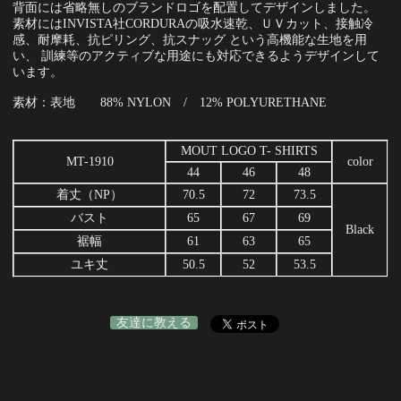
背面には省略無しのブランドロゴを配置してデザインしました。
素材にはINVISTA社CORDURAの吸水速乾、ＵＶカット、接触冷
感、耐摩耗、抗ピリング、抗スナッグ という高機能な生地を用
い、 訓練等のアクティブな用途にも対応できるようデザインして
います。
素材：表地 88% NYLON / 12% POLYURETHANE
MOUT LOGO T- SHIRTS
MT-1910
color
44
46
48
着丈（NP）
70.5
72
73.5
バスト
65
67
69
Black
裾幅
61
63
65
ユキ丈
50.5
52
53.5
友達に教える