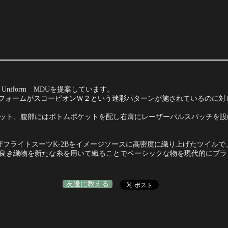
s Uniform MDUを提案しています。
と呼ばれるユニフォームがスコーピオンＷ２という迷彩パターンが施されているの
ット、腹部にはボトムポケットを配し右肩にレーザーパルスパッチを設
USAFフライトスーツK-2Bをイメージソースに高密度に織り上げたツイ
良き織物を新たな糸を用いて織ることでベーシックな物を現代的にブラ
友達に教える